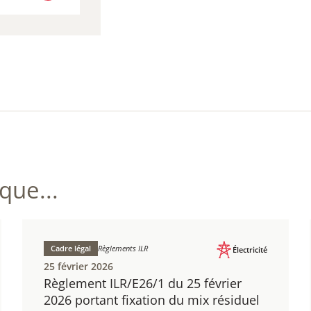
R LEGILUX
ue...
Cadre légal
Règlements ILR
Électricité
25 février 2026
Règlement ILR/E26/1 du 25 février
2026 portant fixation du mix résiduel