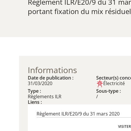
Règlement ILR/E20/9 du 31 ma
​portant fixation du mix résidue
Informations
Date de publication :
Secteur(s) conce
31/03/2020
Électricité
Type :
Sous-type :
Règlements ILR
/
Liens :
Règlement ILR/E20/9 du 31 mars 2020
VISITE