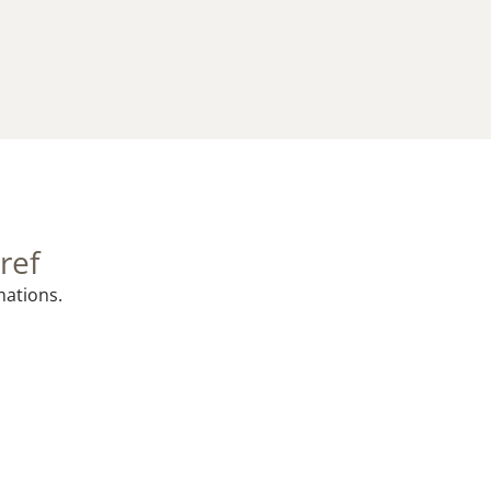
ref
mations.