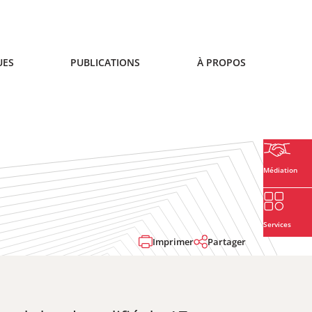
UES
PUBLICATIONS
À PROPOS
1
Médiation
Services
Imprimer
Partager