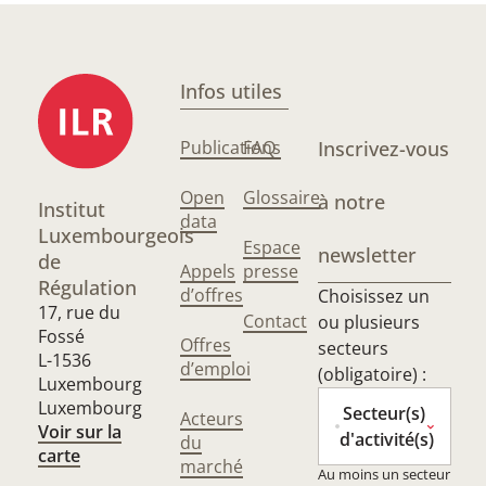
Infos utiles
Publications
FAQ
Inscrivez-vous
Open
Glossaire
à notre
Institut
data
Luxembourgeois
Espace
newsletter
de
Appels
presse
Régulation
d’offres
Choisissez un
17, rue du
Contact
ou plusieurs
Fossé
Offres
secteurs
L-1536
d’emploi
(obligatoire) :
Luxembourg
Luxembourg
Secteur(s)
Acteurs
Voir sur la
d'activité(s)
du
carte
marché
Au moins un secteur