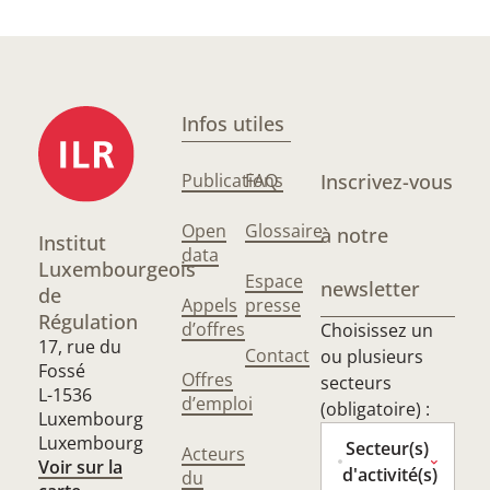
Infos utiles
Publications
FAQ
Inscrivez-vous
Open
Glossaire
à notre
Institut
data
Luxembourgeois
Espace
newsletter
de
Appels
presse
Régulation
d’offres
Choisissez un
17, rue du
Contact
ou plusieurs
Fossé
Offres
secteurs
L-1536
d’emploi
(obligatoire) :
Luxembourg
Luxembourg
Secteur(s)
Acteurs
Voir sur la
d'activité(s)
du