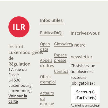
Infos utiles
Publications
FAQ
Inscrivez-vous
Open
Glossaire
à notre
Institut
data
Luxembourgeois
Espace
newsletter
de
Appels
presse
Régulation
d’offres
Choisissez un
17, rue du
Contact
ou plusieurs
Fossé
Offres
secteurs
L-1536
d’emploi
(obligatoire) :
Luxembourg
Luxembourg
Secteur(s)
Acteurs
Voir sur la
d'activité(s)
du
carte
marché
Au moins un secteur