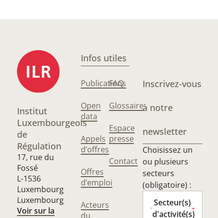
Infos utiles
Publications
FAQ
Inscrivez-vous
Open
Glossaire
à notre
Institut
data
Luxembourgeois
Espace
newsletter
de
Appels
presse
Régulation
d’offres
Choisissez un
17, rue du
Contact
ou plusieurs
Fossé
Offres
secteurs
L-1536
d’emploi
(obligatoire) :
Luxembourg
Luxembourg
Secteur(s)
Acteurs
Voir sur la
d'activité(s)
du