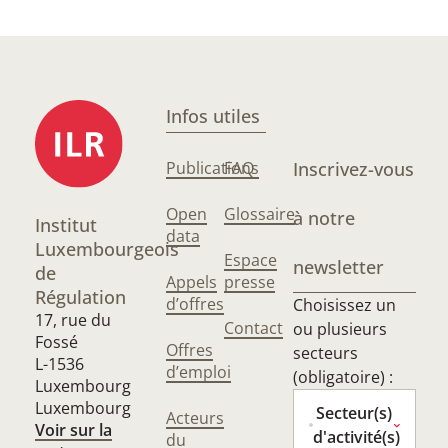
Infos utiles
Publications
FAQ
Inscrivez-vous
Open
Glossaire
à notre
Institut
data
Luxembourgeois
Espace
newsletter
de
Appels
presse
Régulation
d’offres
Choisissez un
17, rue du
Contact
ou plusieurs
Fossé
Offres
secteurs
L-1536
d’emploi
(obligatoire) :
Luxembourg
Luxembourg
Secteur(s)
Acteurs
Voir sur la
d'activité(s)
du