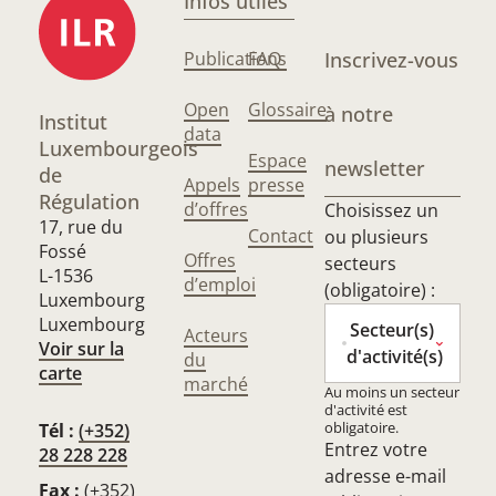
Infos utiles
Publications
FAQ
Inscrivez-vous
Open
Glossaire
à notre
Institut
data
Luxembourgeois
Espace
newsletter
de
Appels
presse
Régulation
d’offres
Choisissez un
17, rue du
Contact
ou plusieurs
Fossé
Offres
secteurs
L-1536
d’emploi
(obligatoire) :
Luxembourg
Luxembourg
Secteur(s)
Acteurs
Voir sur la
d'activité(s)
du
carte
marché
Au moins un secteur
d'activité est
obligatoire.
Tél :
(+352)
Entrez votre
28 228 228
adresse e-mail
Fax :
(+352)