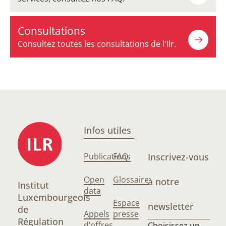
Consultations
Consultez toutes les consultations de l'Ilr.
Infos utiles
Publications
FAQ
Inscrivez-vous
Open
Glossaire
à notre
Institut
data
Luxembourgeois
Espace
newsletter
de
Appels
presse
Régulation
d’offres
Choisissez un