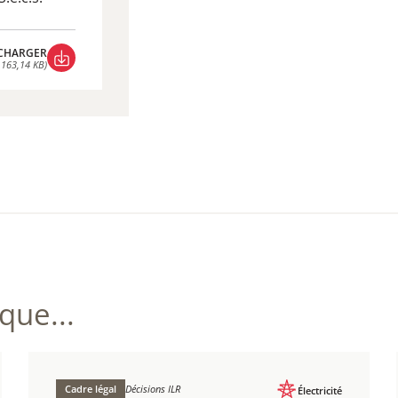
CHARGER
 163,14 KB)
CHARGER
 163,14 KB)
ue...
Cadre légal
Décisions ILR
Électricité