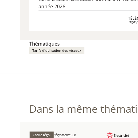
année 2026.
TÉLÉ
(PDF /
TÉLÉ
(PDF /
Thématiques
Tarifs d'utilisation des réseaux
Dans la même thématiq
Cadre légal
Règlements ILR
Électricité