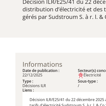
Décision ILR/E25/41 du 22 décem
distribution d’électricité et des 
gérés par Sudstroum S. à r. l. & 
Informations
Date de publication :
Secteur(s) conce
22/12/2025
Électricité
Type :
Sous-type :
Décisions ILR
/
Liens :
Décision ILR/E25/41 du 22 décembre 2025 
tarifs d'électricité Sudstroum S. à r. l. & Co 