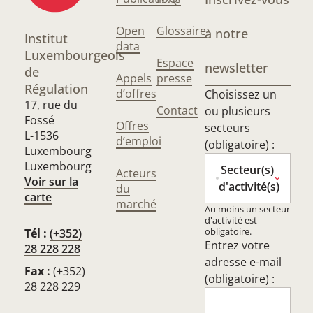
Open
Glossaire
à notre
Institut
data
Luxembourgeois
Espace
newsletter
de
Appels
presse
Régulation
d’offres
Choisissez un
17, rue du
Contact
ou plusieurs
Fossé
Offres
secteurs
L-1536
d’emploi
(obligatoire) :
Luxembourg
Luxembourg
Secteur(s)
Acteurs
Voir sur la
d'activité(s)
du
carte
marché
Au moins un secteur
d'activité est
obligatoire.
Tél :
(+352)
Entrez votre
28 228 228
adresse e-mail
Fax :
(+352)
(obligatoire) :
28 228 229