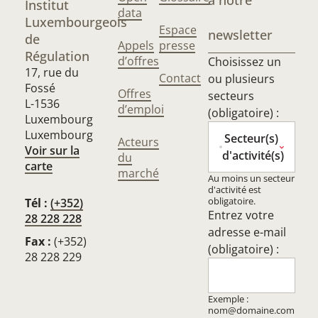
à notre
Institut
data
Luxembourgeois
Espace
newsletter
de
Appels
presse
Régulation
d’offres
Choisissez un
17, rue du
Contact
ou plusieurs
Fossé
Offres
secteurs
L-1536
d’emploi
(obligatoire) :
Luxembourg
Luxembourg
Secteur(s)
Acteurs
Voir sur la
d'activité(s)
du
carte
marché
Au moins un secteur
d'activité est
obligatoire.
Tél :
(+352)
Entrez votre
28 228 228
adresse e-mail
Fax :
(+352)
(obligatoire) :
28 228 229
Exemple :
nom@domaine.com