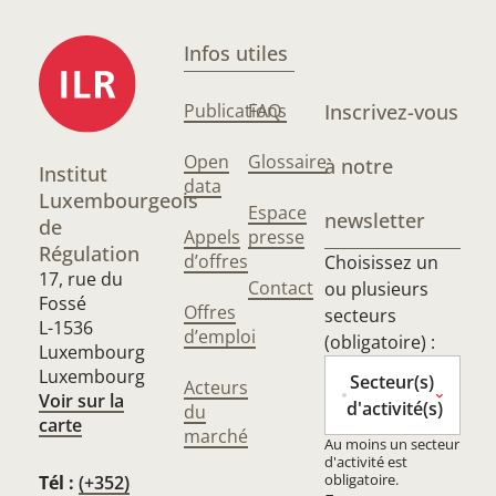
Infos utiles
Publications
FAQ
Inscrivez-vous
Open
Glossaire
à notre
Institut
data
Luxembourgeois
Espace
newsletter
de
Appels
presse
Régulation
d’offres
Choisissez un
17, rue du
Contact
ou plusieurs
Fossé
Offres
secteurs
L-1536
d’emploi
(obligatoire) :
Luxembourg
Luxembourg
Secteur(s)
Acteurs
Voir sur la
d'activité(s)
du
carte
marché
Au moins un secteur
d'activité est
obligatoire.
Tél :
(+352)