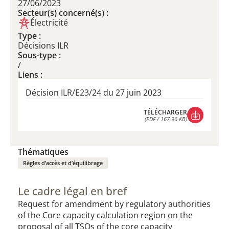
27/06/2023
Secteur(s) concerné(s) :
Électricité
Type :
Décisions ILR
Sous-type :
/
Liens :
Décision ILR/E23/24 du 27 juin 2023
TÉLÉCHARGER
(PDF / 167,96 KB)
TÉLÉCHARGER
(PDF / 167,96 KB)
Thématiques
Règles d’accès et d’équilibrage
Le cadre légal en bref
​Request for amendment by regulatory authorities
of the Core capacity calculation region on the
proposal of all TSOs of the core capacity