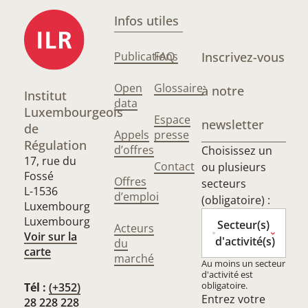
Infos utiles
Publications
FAQ
Inscrivez-vous
Open
Glossaire
à notre
Institut
data
Luxembourgeois
Espace
newsletter
de
Appels
presse
Régulation
d’offres
Choisissez un
17, rue du
Contact
ou plusieurs
Fossé
Offres
secteurs
L-1536
d’emploi
(obligatoire) :
Luxembourg
Luxembourg
Secteur(s)
Acteurs
Voir sur la
d'activité(s)
du
carte
marché
Au moins un secteur
d'activité est
obligatoire.
Tél :
(+352)
Entrez votre
28 228 228