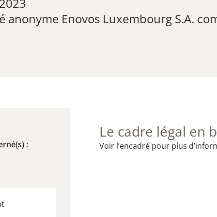
 2023
iété anonyme Enovos Luxembourg S.A. co
Le cadre légal en b
rné(s) :
Voir l’encadré pour plus d’infor
nt