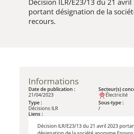
Décision ILR/E23/13 du 21 avril
​portant désignation de la soc
recours.
Informations
Date de publication :
Secteur(s) conce
21/04/2023
Électricité
Type :
Sous-type :
Décisions ILR
/
Liens :
Décision ILR/E23/13 du 21 avril 2023 porta
désignation de la société anonyme Enovos