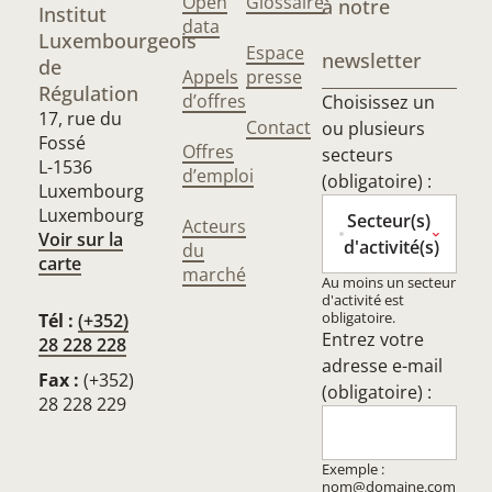
Open
Glossaire
à notre
Institut
data
Luxembourgeois
Espace
newsletter
de
Appels
presse
Régulation
d’offres
Choisissez un
17, rue du
Contact
ou plusieurs
Fossé
Offres
secteurs
L-1536
d’emploi
(obligatoire) :
Luxembourg
Luxembourg
Secteur(s)
Acteurs
Voir sur la
d'activité(s)
du
carte
marché
Au moins un secteur
d'activité est
obligatoire.
Tél :
(+352)
Entrez votre
28 228 228
adresse e-mail
Fax :
(+352)
(obligatoire) :
28 228 229
Exemple :
nom@domaine.com