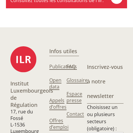
Consultez toutes les consultations de l'Ilr.
Infos utiles
Publications
FAQ
Inscrivez-vous
Open
Glossaire
à notre
Institut
data
Luxembourgeois
Espace
newsletter
de
Appels
presse
Régulation
d’offres
Choisissez un
17, rue du
Contact
ou plusieurs
Fossé
Offres
secteurs
L-1536
d’emploi
(obligatoire) :
Luxembourg