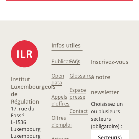
Infos utiles
Publications
FAQ
Inscrivez-vous
Open
Glossaire
à notre
Institut
data
Luxembourgeois
Espace
newsletter
de
Appels
presse
Régulation
d’offres
Choisissez un
17, rue du
Contact
ou plusieurs
Fossé
Offres
secteurs
L-1536
d’emploi
(obligatoire) :
Luxembourg
Luxembourg
Secteur(s)