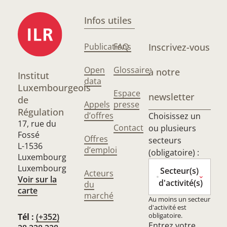
Infos utiles
Publications
FAQ
Inscrivez-vous
Open
Glossaire
à notre
Institut
data
Luxembourgeois
Espace
newsletter
de
Appels
presse
Régulation
d’offres
Choisissez un
17, rue du
Contact
ou plusieurs
Fossé
Offres
secteurs
L-1536
d’emploi
(obligatoire) :
Luxembourg
Luxembourg
Secteur(s)
Acteurs
Voir sur la
d'activité(s)
du
carte
marché
Au moins un secteur
d'activité est
obligatoire.
Tél :
(+352)
Entrez votre