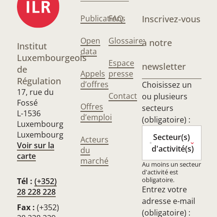
Publications
FAQ
Inscrivez-vous
Open
Glossaire
à notre
Institut
data
Luxembourgeois
Espace
newsletter
de
Appels
presse
Régulation
d’offres
Choisissez un
17, rue du
Contact
ou plusieurs
Fossé
Offres
secteurs
L-1536
d’emploi
(obligatoire) :
Luxembourg
Luxembourg
Secteur(s)
Acteurs
Voir sur la
d'activité(s)
du
carte
marché
Au moins un secteur
d'activité est
obligatoire.
Tél :
(+352)
Entrez votre
28 228 228
adresse e-mail
Fax :
(+352)
(obligatoire) :