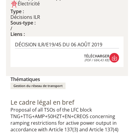
Électricité
Type :
Décisions ILR
Sous-type :
/
Liens :
DÉCISION ILR/E19/45 DU 06 AOÛT 2019
TÉLÉCHARGER
(PDF / 684,43 KB)
TÉLÉCHARGER
(PDF / 684,43 KB)
Thématiques
Gestion du réseau de transport
Le cadre légal en bref
Proposal of all TSOs of the LFC block
TNG+TTG+AMP+50HZT+EN+CREOS concerning
ramping restrictions for active power output in
accordance with Article 137(3) and Article 137(4)