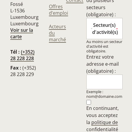
Contact
ou plusieurs
Fossé
Offres
secteurs
L-1536
d’emploi
(obligatoire) :
Luxembourg
Luxembourg
Secteur(s)
Acteurs
Voir sur la
d'activité(s)
du
carte
marché
Au moins un secteur
d'activité est
obligatoire.
Tél :
(+352)
Entrez votre
28 228 228
adresse e-mail
Fax :
(+352)
(obligatoire) :
28 228 229
Exemple :
nom@domaine.com
En continuant,
vous acceptez
la
politique de
confidentialité