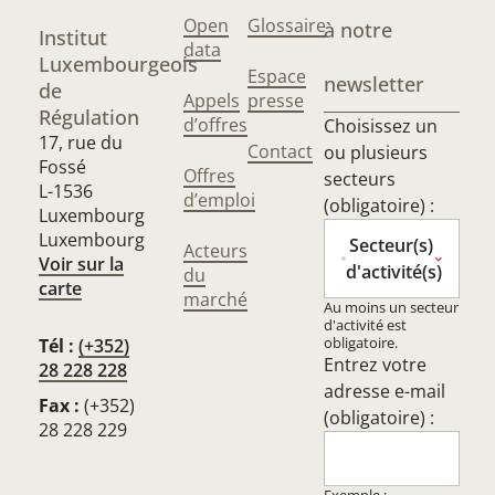
Open
Glossaire
à notre
Institut
data
Luxembourgeois
Espace
newsletter
de
Appels
presse
Régulation
d’offres
Choisissez un
17, rue du
Contact
ou plusieurs
Fossé
Offres
secteurs
L-1536
d’emploi
(obligatoire) :
Luxembourg
Luxembourg
Secteur(s)
Acteurs
Voir sur la
d'activité(s)
du
carte
marché
Au moins un secteur
d'activité est
obligatoire.
Tél :
(+352)
Entrez votre
28 228 228
adresse e-mail
Fax :
(+352)
(obligatoire) :
28 228 229