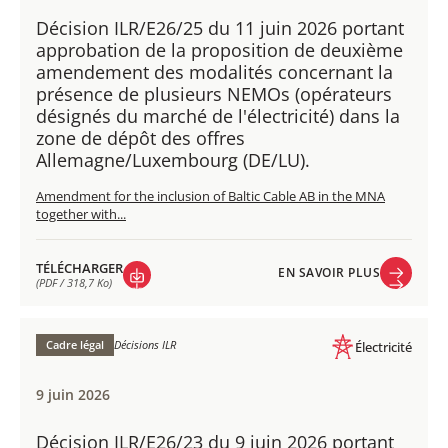
Décision ILR/E26/25 du 11 juin 2026 portant
approbation de la proposition de deuxième
amendement des modalités concernant la
présence de plusieurs NEMOs (opérateurs
désignés du marché de l'électricité) dans la
zone de dépôt des offres
Allemagne/Luxembourg (DE/LU).
Amendment for the inclusion of Baltic Cable AB in the MNA
together with...
TÉLÉCHARGER
EN SAVOIR PLUS
(PDF / 318,7 Ko)
EN SAVOIR PLUS
TÉLÉCHARGER
(PDF / 318,7 Ko)
Cadre légal
Décisions ILR
Électricité
9 juin 2026
Décision ILR/E26/23 du 9 juin 2026 portant