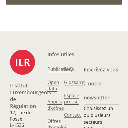
Infos utiles
Publications
FAQ
Inscrivez-vous
Open
Glossaire
à notre
Institut
data
Luxembourgeois
Espace
newsletter
de
Appels
presse
Régulation
d’offres
Choisissez un
17, rue du
Contact
ou plusieurs
Fossé
Offres
secteurs
L-1536
d’emploi