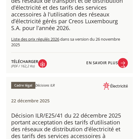
des réseaux de transport et de distribution
d’électricité et des tarifs des services
accessoires à l’utilisation des réseaux
d’électricité gérés par Creos Luxembourg
S.A. pour l’année 2026.
Liste des prix régulés 2026
dans sa version du 26 novembre
2025
TÉLÉCHARGER
EN SAVOIR PLUS
(PDF / 162,2 Ko)
EN SAVOIR PLUS
TÉLÉCHARGER
(PDF / 162,2 Ko)
Cadre légal
Décisions ILR
Électricité
22 décembre 2025
Décision ILR/E25/41 du 22 décembre 2025
portant acceptation des tarifs d’utilisation
des réseaux de distribution d’électricité et
des tarifs des services accessoires à