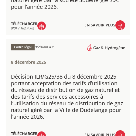
naturel géré par la société Sudenergie S.A.
pour l’année 2026.
TÉLÉCHARGER
EN SAVOIR PLUS
(PDF / 162,4 Ko)
EN SAVOIR PLUS
TÉLÉCHARGER
(PDF / 162,4 Ko)
Cadre légal
Décisions ILR
Gaz & Hydrogène
8 décembre 2025
Décision ILR/G25/38 du 8 décembre 2025
portant acceptation des tarifs d’utilisation
du réseau de distribution de gaz naturel et
des tarifs des services accessoires à
l’utilisation du réseau de distribution de gaz
naturel géré par la Ville de Dudelange pour
l’année 2026.
TÉLÉCHARGER
EN SAVOIR PLUS