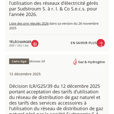
l’utilisation des réseaux d’électricité gérés
par Sudstroum S. à r. l. & Co S.e.c.s. pour
l’année 2026.
Liste des prix régulés 2026
dans sa version du 26 novembre
2025
TÉLÉCHARGER
EN SAVOIR PLUS
(PDF / 163,1 Ko)
EN SAVOIR PLUS
TÉLÉCHARGER
(PDF / 163,1 Ko)
Cadre légal
Décisions ILR
Gaz & Hydrogène
12 décembre 2025
Décision ILR/G25/39 du 12 décembre 2025
portant acceptation des tarifs d’utilisation
du réseau de distribution de gaz naturel et
des tarifs des services accessoires à
l’utilisation du réseau de distribution de gaz