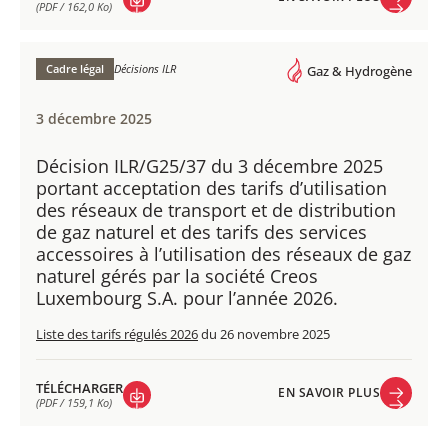
(PDF / 162,0 Ko)
EN SAVOIR PLUS
TÉLÉCHARGER
(PDF / 162,0 Ko)
Cadre légal
Décisions ILR
Gaz & Hydrogène
3 décembre 2025
Décision ILR/G25/37 du 3 décembre 2025
portant acceptation des tarifs d’utilisation
des réseaux de transport et de distribution
de gaz naturel et des tarifs des services
accessoires à l’utilisation des réseaux de gaz
naturel gérés par la société Creos
Luxembourg S.A. pour l’année 2026.
Liste des tarifs régulés 2026
du 26 novembre 2025
TÉLÉCHARGER
EN SAVOIR PLUS
(PDF / 159,1 Ko)
EN SAVOIR PLUS