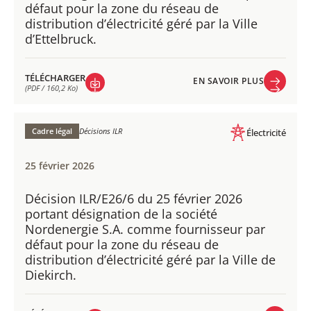
défaut pour la zone du réseau de
distribution d’électricité géré par la Ville
d’Ettelbruck.
TÉLÉCHARGER
EN SAVOIR PLUS
(PDF / 160,2 Ko)
EN SAVOIR PLUS
TÉLÉCHARGER
(PDF / 160,2 Ko)
Cadre légal
Décisions ILR
Électricité
25 février 2026
Décision ILR/E26/6 du 25 février 2026
portant désignation de la société
Nordenergie S.A. comme fournisseur par
défaut pour la zone du réseau de
distribution d’électricité géré par la Ville de
Diekirch.