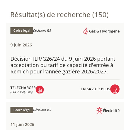
Résultat(s) de recherche
(150)
Cadre légal
Décisions ILR
Gaz & Hydrogène
9 juin 2026
Décision ILR/G26/24 du 9 juin 2026 portant
acceptation du tarif de capacité d'entrée à
Remich pour l'année gazière 2026/2027.
TÉLÉCHARGER
EN SAVOIR PLUS
(PDF / 158,0 Ko)
EN SAVOIR PLUS
TÉLÉCHARGER
(PDF / 158,0 Ko)
Cadre légal
Décisions ILR
Électricité
11 juin 2026