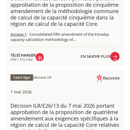
approbation de la proposition de cinquième
amendement de la méthodologie commune
de calcul de la capacité cinquième dans la
région de calcul de la capacité Core.
Annexe 1
- Consolidated fifth amendment of the lntraday
capacity calculation methodology of...
TÉLÉCHARGER
EN SAVOIR PLUS
(PDF / 313,3 Ko)
EN SAVOIR PLUS
TÉLÉCHARGER
(PDF / 313,3 Ko)
Cadre légal
Décisions ILR
Électricité
7 mai 2026
Décision ILR/E26/13 du 7 mai 2026 portant
approbation de la proposition de quatrième
amendement aux exigences spécifiques à la
région de calcul de la capacité Core relatives