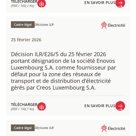
TÉLÉCHARGER
EN SAVOIR PLUS
(PDF / 160,1 Ko)
EN SAVOIR PLUS
TÉLÉCHARGER
(PDF / 160,1 Ko)
Cadre légal
Décisions ILR
Électricité
25 février 2026
Décision ILR/E26/5 du 25 février 2026
portant désignation de la société Enovos
Luxembourg S.A. comme fournisseur par
défaut pour la zone des réseaux de
transport et de distribution d’électricité
gérés par Creos Luxembourg S.A.
TÉLÉCHARGER
EN SAVOIR PLUS
(PDF / 158,7 Ko)
EN SAVOIR PLUS
TÉLÉCHARGER
(PDF / 158,7 Ko)
Cadre légal
Décisions ILR
Électricité