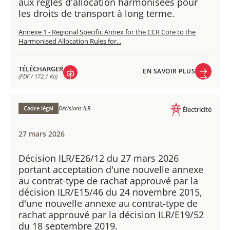
aux règles d'allocation harmonisées pour
les droits de transport à long terme.
Annexe 1 - Regional Specific Annex for the CCR Core to the
Harmonised Allocation Rules for...
TÉLÉCHARGER
EN SAVOIR PLUS
(PDF / 172,1 Ko)
EN SAVOIR PLUS
TÉLÉCHARGER
(PDF / 172,1 Ko)
Cadre légal
Décisions ILR
Électricité
27 mars 2026
Décision ILR/E26/12 du 27 mars 2026
portant acceptation d'une nouvelle annexe
au contrat-type de rachat approuvé par la
décision ILR/E15/46 du 24 novembre 2015,
d'une nouvelle annexe au contrat-type de
rachat approuvé par la décision ILR/E19/52
du 18 septembre 2019.