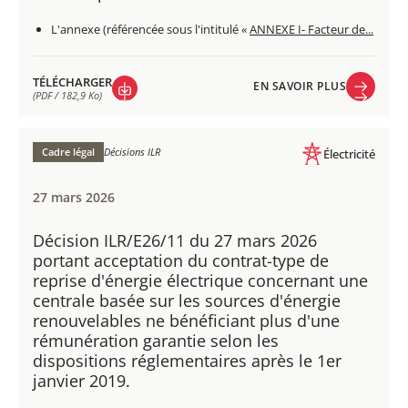
L'annexe (référencée sous l'intitulé «
ANNEXE I- Facteur de...
TÉLÉCHARGER
EN SAVOIR PLUS
(PDF / 182,9 Ko)
EN SAVOIR PLUS
TÉLÉCHARGER
(PDF / 182,9 Ko)
Cadre légal
Décisions ILR
Électricité
27 mars 2026
Décision ILR/E26/11 du 27 mars 2026
portant acceptation du contrat-type de
reprise d'énergie électrique concernant une
centrale basée sur les sources d'énergie
renouvelables ne bénéficiant plus d'une
rémunération garantie selon les
dispositions réglementaires après le 1er
janvier 2019.