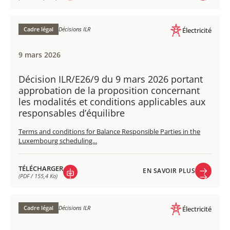
EN SAVOIR PLUS
TÉLÉCHARGER
(PDF / 158,7 Ko)
Cadre légal
Décisions ILR
Électricité
9 mars 2026
Décision ILR/E26/9 du 9 mars 2026 portant
approbation de la proposition concernant
les modalités et conditions applicables aux
responsables d’équilibre
Terms and conditions for Balance Responsible Parties in the
Luxembourg scheduling...
TÉLÉCHARGER
EN SAVOIR PLUS
(PDF / 155,4 Ko)
EN SAVOIR PLUS
TÉLÉCHARGER
(PDF / 155,4 Ko)
Cadre légal
Décisions ILR
Électricité