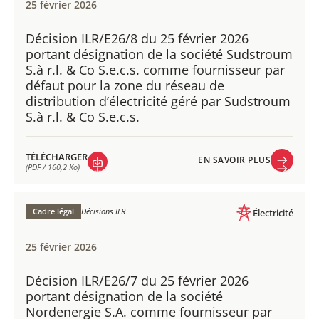
25 février 2026
Décision ILR/E26/8 du 25 février 2026
portant désignation de la société Sudstroum
S.à r.l. & Co S.e.c.s. comme fournisseur par
défaut pour la zone du réseau de
distribution d’électricité géré par Sudstroum
S.à r.l. & Co S.e.c.s.
TÉLÉCHARGER
EN SAVOIR PLUS
(PDF / 160,2 Ko)
EN SAVOIR PLUS
TÉLÉCHARGER
(PDF / 160,2 Ko)
Cadre légal
Décisions ILR
Électricité
25 février 2026
Décision ILR/E26/7 du 25 février 2026
portant désignation de la société
Nordenergie S.A. comme fournisseur par