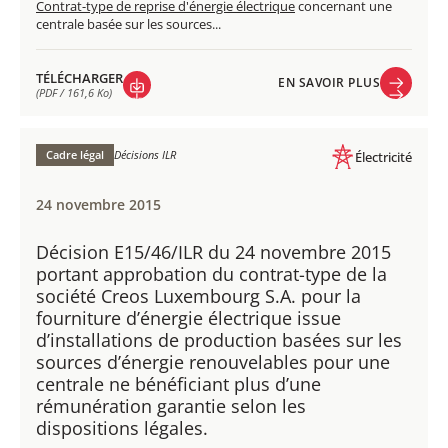
Contrat-type de reprise d'énergie électrique
concernant une
centrale basée sur les sources...
TÉLÉCHARGER
EN SAVOIR PLUS
(PDF / 161,6 Ko)
EN SAVOIR PLUS
TÉLÉCHARGER
(PDF / 161,6 Ko)
Cadre légal
Décisions ILR
Électricité
24 novembre 2015
Décision E15/46/ILR du 24 novembre 2015
portant approbation du contrat-type de la
société Creos Luxembourg S.A. pour la
fourniture d’énergie électrique issue
d’installations de production basées sur les
sources d’énergie renouvelables pour une
centrale ne bénéficiant plus d’une
rémunération garantie selon les
dispositions légales.