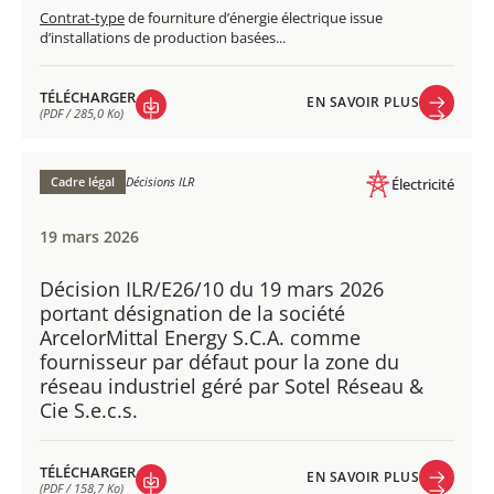
Contrat-type
de fourniture d’énergie électrique issue
d’installations de production basées...
TÉLÉCHARGER
EN SAVOIR PLUS
(PDF / 285,0 Ko)
EN SAVOIR PLUS
TÉLÉCHARGER
(PDF / 285,0 Ko)
Cadre légal
Décisions ILR
Électricité
19 mars 2026
Décision ILR/E26/10 du 19 mars 2026
portant désignation de la société
ArcelorMittal Energy S.C.A. comme
fournisseur par défaut pour la zone du
réseau industriel géré par Sotel Réseau &
Cie S.e.c.s.
TÉLÉCHARGER
EN SAVOIR PLUS
(PDF / 158,7 Ko)