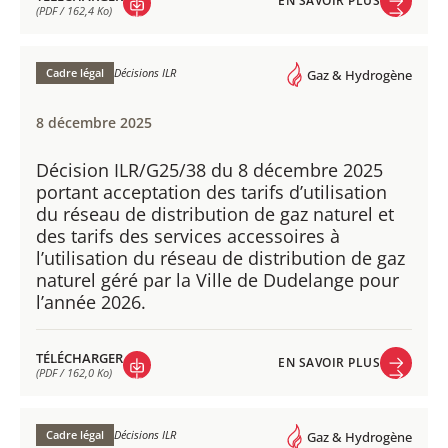
EN SAVOIR PLUS
(PDF / 162,4 Ko)
EN SAVOIR PLUS
TÉLÉCHARGER
(PDF / 162,4 Ko)
Cadre légal
Décisions ILR
Gaz & Hydrogène
8 décembre 2025
Décision ILR/G25/38 du 8 décembre 2025
portant acceptation des tarifs d’utilisation
du réseau de distribution de gaz naturel et
des tarifs des services accessoires à
l’utilisation du réseau de distribution de gaz
naturel géré par la Ville de Dudelange pour
l’année 2026.
TÉLÉCHARGER
EN SAVOIR PLUS
(PDF / 162,0 Ko)
EN SAVOIR PLUS
TÉLÉCHARGER
(PDF / 162,0 Ko)
Cadre légal
Décisions ILR
Gaz & Hydrogène