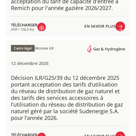
acceptation du tarif de capacité d'entrée à
Remich pour l'année gazière 2026/2027.
TÉLÉCHARGER
EN SAVOIR PLUS
(PDF / 158,0 Ko)
EN SAVOIR PLUS
TÉLÉCHARGER
(PDF / 158,0 Ko)
Cadre légal
Décisions ILR
Gaz & Hydrogène
12 décembre 2025
Décision ILR/G25/39 du 12 décembre 2025
portant acceptation des tarifs d’utilisation
du réseau de distribution de gaz naturel et
des tarifs des services accessoires à
l’utilisation du réseau de distribution de gaz
naturel géré par la société Sudenergie S.A.
pour l’année 2026.
TÉLÉCHARGER