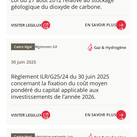
Loi du 27 août 2012 relative au stockage
géologique du dioxyde de carbone.
VISITER LEGILUX
EN SAVOIR PLUS
VISITER LEGILUX
EN SAVOIR PLUS
Cadre légal
Règlements ILR
Gaz & Hydrogène
30 juin 2025
Règlement ILR/G25/24 du 30 juin 2025
concernant la fixation du coût moyen
pondéré du capital applicable aux
investissements de l’année 2026.
VISITER LEGILUX
EN SAVOIR PLUS
VISITER LEGILUX
EN SAVOIR PLUS
Cadre légal
Législation nationale, Lois