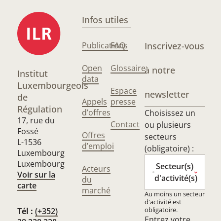
Infos utiles
Publications
FAQ
Inscrivez-vous
Open
Glossaire
à notre
Institut
data
Luxembourgeois
Espace
newsletter
de
Appels
presse
Régulation
d’offres
Choisissez un
17, rue du
Contact
ou plusieurs
Fossé
Offres
secteurs
L-1536
d’emploi
(obligatoire) :
Luxembourg
Luxembourg
Secteur(s)
Acteurs
Voir sur la
d'activité(s)
du
carte
marché
Au moins un secteur
d'activité est
obligatoire.
Tél :
(+352)
Entrez votre