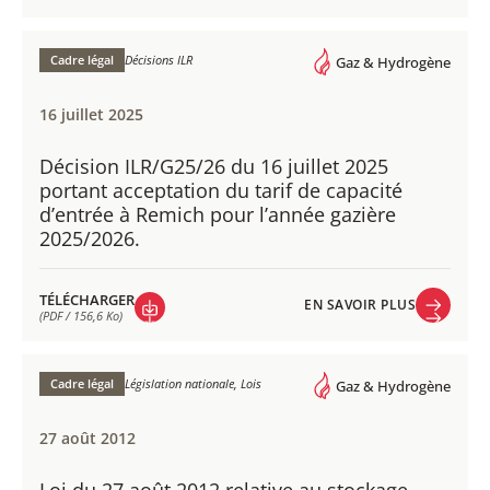
VISITER LEGILUX
EN SAVOIR PLUS
Cadre légal
Décisions ILR
Gaz & Hydrogène
16 juillet 2025
Décision ILR/G25/26 du 16 juillet 2025
portant acceptation du tarif de capacité
d’entrée à Remich pour l’année gazière
2025/2026.
TÉLÉCHARGER
EN SAVOIR PLUS
(PDF / 156,6 Ko)
EN SAVOIR PLUS
TÉLÉCHARGER
(PDF / 156,6 Ko)
Cadre légal
Législation nationale, Lois
Gaz & Hydrogène
27 août 2012