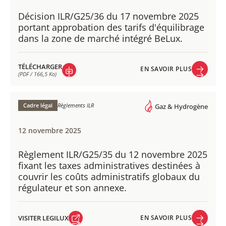
Décision ILR/G25/36 du 17 novembre 2025
portant approbation des tarifs d'équilibrage
dans la zone de marché intégré BeLux.
TÉLÉCHARGER
EN SAVOIR PLUS
(PDF / 166,5 Ko)
EN SAVOIR PLUS
TÉLÉCHARGER
(PDF / 166,5 Ko)
Cadre légal
Règlements ILR
Gaz & Hydrogène
12 novembre 2025
Règlement ILR/G25/35 du 12 novembre 2025
fixant les taxes administratives destinées à
couvrir les coûts administratifs globaux du
régulateur et son annexe.
VISITER LEGILUX
EN SAVOIR PLUS