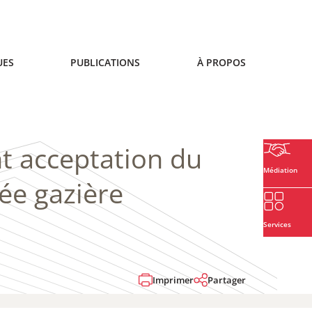
UES
PUBLICATIONS
À PROPOS
nt acceptation du
Médiation
née gazière
Services
Imprimer
Partager