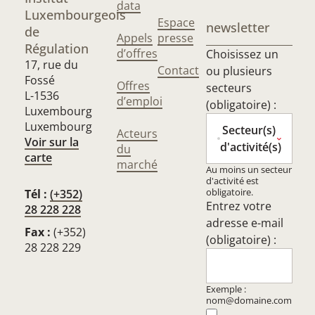
data
Luxembourgeois
Espace
newsletter
de
Appels
presse
Régulation
d’offres
Choisissez un
17, rue du
Contact
ou plusieurs
Fossé
Offres
secteurs
L-1536
d’emploi
(obligatoire) :
Luxembourg
Luxembourg
Secteur(s)
Acteurs
Voir sur la
d'activité(s)
du
carte
marché
Au moins un secteur
d'activité est
obligatoire.
Tél :
(+352)
Entrez votre
28 228 228
adresse e-mail
Fax :
(+352)
(obligatoire) :
28 228 229
Exemple :
nom@domaine.com