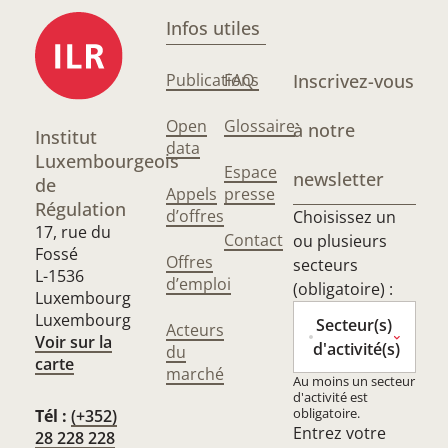
Infos utiles
Publications
FAQ
Inscrivez-vous
Open
Glossaire
à notre
Institut
data
Luxembourgeois
Espace
newsletter
de
Appels
presse
Régulation
d’offres
Choisissez un
17, rue du
Contact
ou plusieurs
Fossé
Offres
secteurs
L-1536
d’emploi
(obligatoire) :
Luxembourg
Luxembourg
Secteur(s)
Acteurs
Voir sur la
d'activité(s)
du
carte
marché
Au moins un secteur
d'activité est
obligatoire.
Tél :
(+352)
Entrez votre
28 228 228