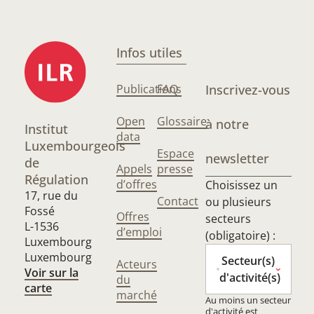
Infos utiles
Publications
FAQ
Inscrivez-vous
Open
Glossaire
à notre
Institut
data
Luxembourgeois
Espace
newsletter
de
Appels
presse
Régulation
d’offres
Choisissez un
17, rue du
Contact
ou plusieurs
Fossé
Offres
secteurs
L-1536
d’emploi
(obligatoire) :
Luxembourg
Luxembourg
Secteur(s)
Acteurs
Voir sur la
d'activité(s)
du
carte
marché
Au moins un secteur
d'activité est