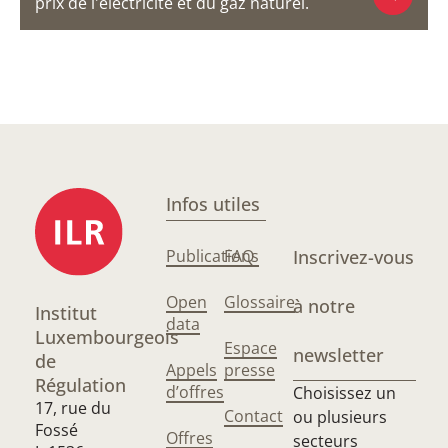
prix de l'électricité et du gaz naturel.
Infos utiles
Publications
FAQ
Inscrivez-vous
Open
Glossaire
à notre
Institut
data
Luxembourgeois
Espace
newsletter
de
Appels
presse
Régulation
d’offres
Choisissez un
17, rue du
Contact
ou plusieurs
Fossé
Offres
secteurs