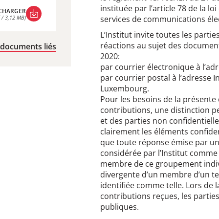
instituée par l’article 78 de la lo
CHARGER
 / 3,12 MB)
services de communications éle
CHARGER
 / 3,12 MB)
L’Institut invite toutes les part
réactions au sujet des document
 documents liés
2020:
par courrier électronique à l’ad
par courrier postal à l’adresse 
Luxembourg.
Pour les besoins de la présente 
contributions, une distinction pe
et des parties non confidentielle
clairement les éléments confident
que toute réponse émise par u
considérée par l’Institut comme
membre de ce groupement indiv
divergente d’un membre d’un te
identifiée comme telle. Lors de 
contributions reçues, les partie
publiques.