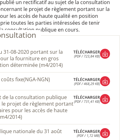
 publié un rectificatif au sujet de la consultation
ncernant le projet de règlement portant sur la
pour les accès de haute qualité en position
prie toutes les parties intéressées de tenir
 la consultation publique en cours.
onsultation
TÉLÉCHARGER
(PDF / 723,84 KB)
pour la fourniture en gros
TÉLÉCHARGER
ition déterminée (m4/2014)
(PDF / 723,84 KB)
e coûts fixe(NGA-NGN)
TÉLÉCHARGER
(PDF / 468,29 KB)
TÉLÉCHARGER
(PDF / 468,29 KB)
TÉLÉCHARGER
(PDF / 731,41 KB)
 le projet de règlement portant
TÉLÉCHARGER
faires pour les accès de haute
(PDF / 731,41 KB)
 (m4/2014)
TÉLÉCHARGER
(PDF / 1,72 MB)