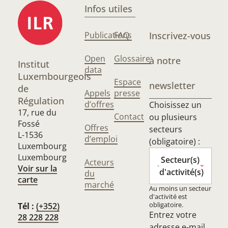
Infos utiles
Publications
FAQ
Inscrivez-vous
Open
Glossaire
à notre
Institut
data
Luxembourgeois
Espace
newsletter
de
Appels
presse
Régulation
d’offres
Choisissez un
17, rue du
Contact
ou plusieurs
Fossé
Offres
secteurs
L-1536
d’emploi
(obligatoire) :
Luxembourg
Luxembourg
Secteur(s)
Acteurs
Voir sur la
d'activité(s)
du
carte
marché
Au moins un secteur
d'activité est
obligatoire.
Tél :
(+352)
Entrez votre
28 228 228
adresse e-mail