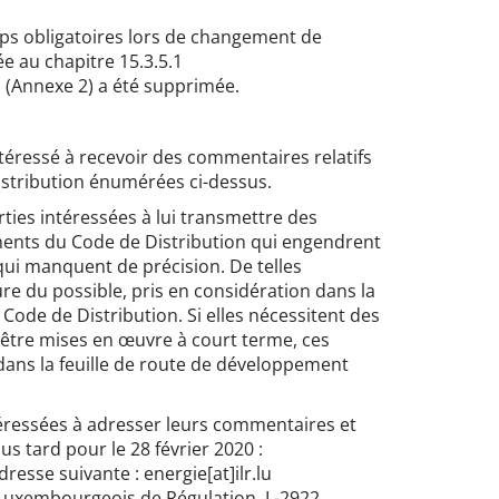
s obligatoires lors de changement de
e au chapitre 15.3.5.1
 (Annexe 2) a été supprimée.
intéressé à recevoir des commentaires relatifs
istribution énumérées ci-dessus.
rties intéressées à lui transmettre des
ents du Code de Distribution qui engendrent
ui manquent de précision. De telles
e du possible, pris en considération dans la
u Code de Distribution. Si elles nécessitent des
être mises en œuvre à court terme, ces
ans la feuille de route de développement
intéressées à adresser leurs commentaires et
s tard pour le 28 février 2020 :
dresse suivante : energie[at]ilr.lu
ut Luxembourgeois de Régulation, L-2922