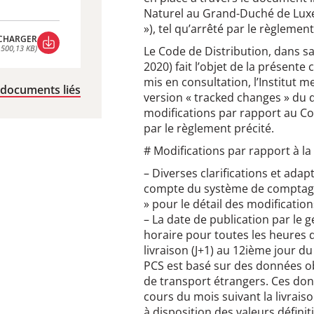
Naturel au Grand-Duché de Luxem
»), tel qu’arrêté par le règlemen
CHARGER
 500,13 KB)
Le Code de Distribution, dans sa
CHARGER
2020) fait l’objet de la présent
 500,13 KB)
mis en consultation, l’Institut m
 documents liés
version « tracked changes » du
modifications par rapport au Cod
par le règlement précité.
# Modifications par rapport à la 
– Diverses clarifications et ad
compte du système de comptage i
» pour le détail des modification
– La date de publication par le 
horaire pour toutes les heures d
livraison (J+1) au 12ième jour d
PCS est basé sur des données ob
de transport étrangers. Ces do
cours du mois suivant la livrai
à disposition des valeurs définiti