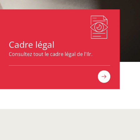
Cadre légal
Consultez tout le cadre légal de l'Ilr.