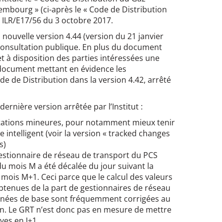
bourg » (ci-après le « Code de Distribution
t ILR/E17/56 du 3 octobre 2017.
 nouvelle version 4.44 (version du 21 janvier
e consultation publique. En plus du document
et à disposition des parties intéressées une
 document mettant en évidence les
e de Distribution dans la version 4.42, arrêté
dernière version arrêtée par l’Institut :
aptations mineures, pour notamment mieux tenir
ntelligent (voir la version « tracked changes
s)
gestionnaire de réseau de transport du PCS
u mois M a été décalée du jour suivant la
u mois M+1. Ceci parce que le calcul des valeurs
tenues de la part de gestionnaires de réseau
nnées de base sont fréquemment corrigées au
son. Le GRT n’est donc pas en mesure de mettre
ves en J+1.