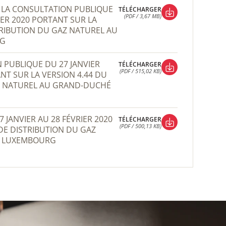
TÉLÉCHARGER
(PDF / 3,67 MB)
RIER 2020 PORTANT SUR LA
TÉLÉCHARGER
TRIBUTION DU GAZ NATUREL AU
(PDF / 3,67 MB)
RG
TÉLÉCHARGER
(PDF / 515,02 KB)
ANT SUR LA VERSION 4.44 DU
TÉLÉCHARGER
Z NATUREL AU GRAND-DUCHÉ
(PDF / 515,02 KB)
TÉLÉCHARGER
(PDF / 500,13 KB)
DE DISTRIBUTION DU GAZ
TÉLÉCHARGER
E LUXEMBOURG
(PDF / 500,13 KB)