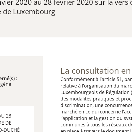
vier 2020 au 28 février 2020 ​sur la vers
é de Luxembourg
La consultation en
rné(s) :
​Conformément à l’article 51, pa
ogène
relative à l’organisation du march
Luxembourgeois de Régulation (ci
des modalités pratiques et proc
discrimination, une concurrence
marché en ce qui concerne l’acc
AU 28
l’application et la gestion du s
DE DE
communes à tous les réseaux de
ND-DUCHÉ
en place à travers le document i