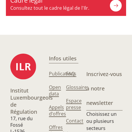
Cadre légal
Consultez tout le cadre légal de l'Ilr.
Infos utiles
Publications
FAQ
Inscrivez-vous
Open
Glossaire
à notre
Institut
data
Luxembourgeois
Espace
newsletter
de
Appels
presse
Régulation
d’offres
Choisissez un
17, rue du
Contact
ou plusieurs
Fossé
Offres
secteurs
L-1536