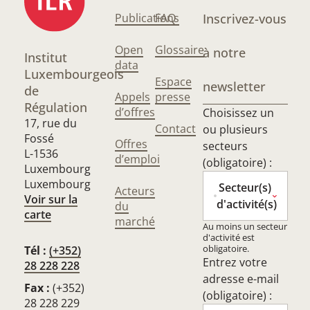
Publications
FAQ
Inscrivez-vous
Open
Glossaire
à notre
Institut
data
Luxembourgeois
Espace
newsletter
de
Appels
presse
Régulation
d’offres
Choisissez un
17, rue du
Contact
ou plusieurs
Fossé
Offres
secteurs
L-1536
d’emploi
(obligatoire) :
Luxembourg
Luxembourg
Secteur(s)
Acteurs
Voir sur la
d'activité(s)
du
carte
marché
Au moins un secteur
d'activité est
obligatoire.
Tél :
(+352)
Entrez votre
28 228 228
adresse e-mail
Fax :
(+352)
(obligatoire) :
28 228 229