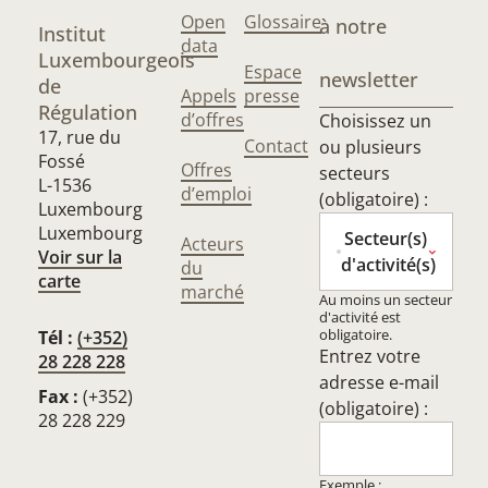
Open
Glossaire
à notre
Institut
data
Luxembourgeois
Espace
newsletter
de
Appels
presse
Régulation
d’offres
Choisissez un
17, rue du
Contact
ou plusieurs
Fossé
Offres
secteurs
L-1536
d’emploi
(obligatoire) :
Luxembourg
Luxembourg
Secteur(s)
Acteurs
Voir sur la
d'activité(s)
du
carte
marché
Au moins un secteur
d'activité est
obligatoire.
Tél :
(+352)
Entrez votre
28 228 228
adresse e-mail
Fax :
(+352)
(obligatoire) :
28 228 229
Exemple :