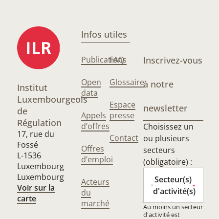
Infos utiles
Publications
FAQ
Inscrivez-vous
Open
Glossaire
à notre
Institut
data
Luxembourgeois
Espace
newsletter
de
Appels
presse
Régulation
d’offres
Choisissez un
17, rue du
Contact
ou plusieurs
Fossé
Offres
secteurs
L-1536
d’emploi
(obligatoire) :
Luxembourg
Luxembourg
Secteur(s)
Acteurs
Voir sur la
d'activité(s)
du
carte
marché
Au moins un secteur
d'activité est