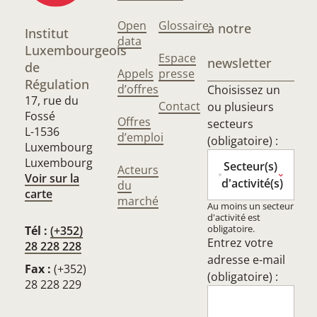
Open
Glossaire
à notre
Institut
data
Luxembourgeois
Espace
newsletter
de
Appels
presse
Régulation
d’offres
Choisissez un
17, rue du
Contact
ou plusieurs
Fossé
Offres
secteurs
L-1536
d’emploi
(obligatoire) :
Luxembourg
Luxembourg
Secteur(s)
Acteurs
Voir sur la
d'activité(s)
du
carte
marché
Au moins un secteur
d'activité est
obligatoire.
Tél :
(+352)
Entrez votre
28 228 228
adresse e-mail
Fax :
(+352)
(obligatoire) :
28 228 229