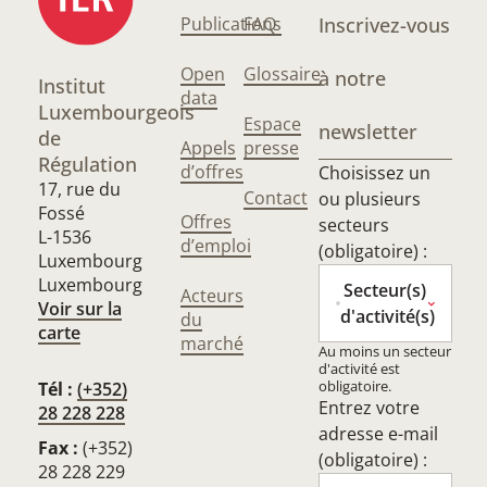
Publications
FAQ
Inscrivez-vous
Open
Glossaire
à notre
Institut
data
Luxembourgeois
Espace
newsletter
de
Appels
presse
Régulation
d’offres
Choisissez un
17, rue du
Contact
ou plusieurs
Fossé
Offres
secteurs
L-1536
d’emploi
(obligatoire) :
Luxembourg
Luxembourg
Secteur(s)
Acteurs
Voir sur la
d'activité(s)
du
carte
marché
Au moins un secteur
d'activité est
obligatoire.
Tél :
(+352)
Entrez votre
28 228 228
adresse e-mail
Fax :
(+352)
(obligatoire) :
28 228 229