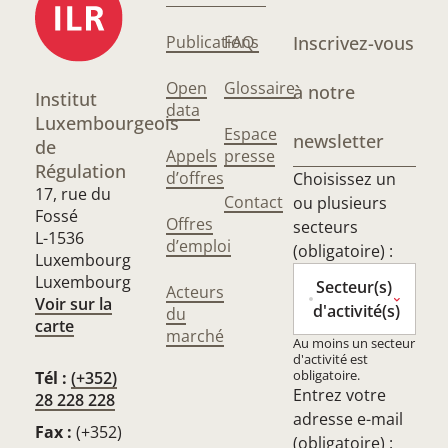
Publications
FAQ
Inscrivez-vous
Open
Glossaire
à notre
Institut
data
Luxembourgeois
Espace
newsletter
de
Appels
presse
Régulation
d’offres
Choisissez un
17, rue du
Contact
ou plusieurs
Fossé
Offres
secteurs
L-1536
d’emploi
(obligatoire) :
Luxembourg
Luxembourg
Secteur(s)
Acteurs
Voir sur la
d'activité(s)
du
carte
marché
Au moins un secteur
d'activité est
obligatoire.
Tél :
(+352)
Entrez votre
28 228 228
adresse e-mail
Fax :
(+352)
(obligatoire) :