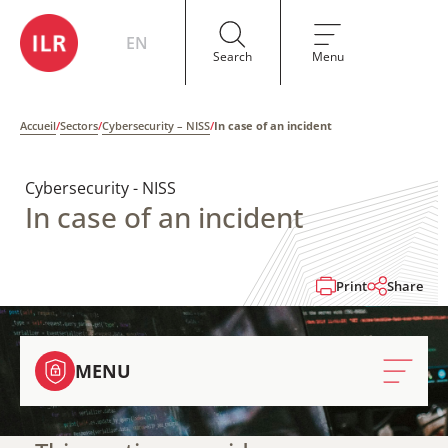
EN
Search
Menu
Accueil
/
Sectors
/
Cybersecurity – NISS
/
In case of an incident
Cybersecurity - NISS
In case of an incident
Print
Share
MENU