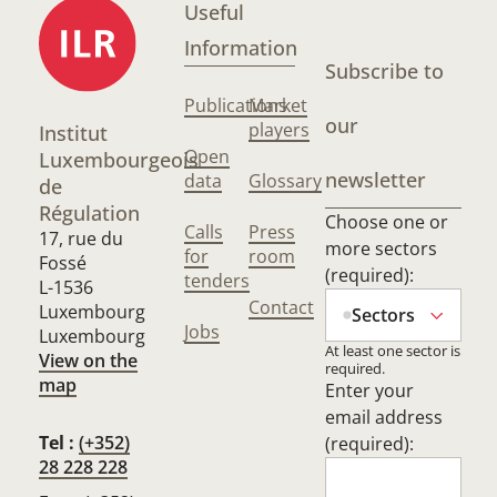
Useful
Information
Subscribe to
Publications
Market
our
players
Institut
Open
Luxembourgeois
newsletter
data
Glossary
de
Régulation
Choose one or
Calls
Press
17, rue du
more sectors
for
room
Fossé
(required):
tenders
L-1536
Contact
Luxembourg
Sectors
Jobs
Luxembourg
At least one sector is
View on the
required.
map
Enter your
email address
Tel :
(+352)
(required):
28 228 228