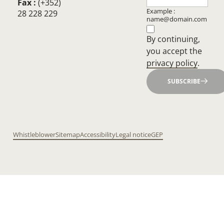
Fax :
(+352)
Example :
28 228 229
name@domain.com
By continuing,
you accept the
privacy policy
.
SUBSCRIBE
Whistleblower
Sitemap
Accessibility
Legal notice
GEP