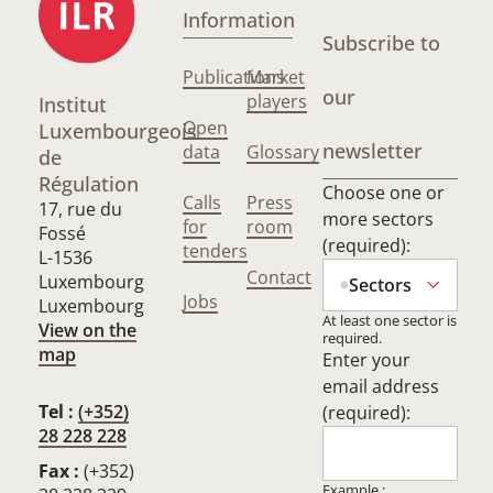
Information
Subscribe to
Publications
Market
our
players
Institut
Open
Luxembourgeois
newsletter
data
Glossary
de
Régulation
Choose one or
Calls
Press
17, rue du
more sectors
for
room
Fossé
(required):
tenders
L-1536
Contact
Luxembourg
Sectors
Jobs
Luxembourg
At least one sector is
View on the
required.
map
Enter your
email address
Tel :
(+352)
(required):
28 228 228
Fax :
(+352)
Example :