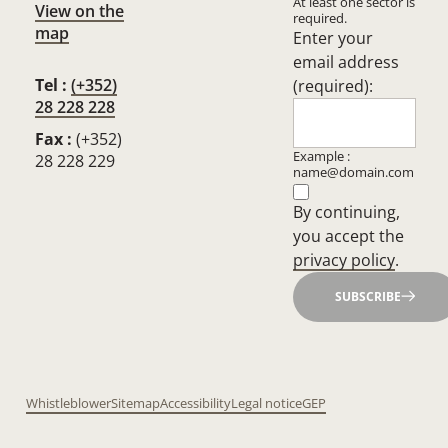
At least one sector is
View on the
required.
map
Enter your
email address
Tel :
(+352)
(required):
28 228 228
Fax :
(+352)
Example :
28 228 229
name@domain.com
By continuing,
you accept the
privacy policy
.
SUBSCRIBE
Whistleblower
Sitemap
Accessibility
Legal notice
GEP