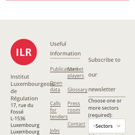
Useful
Information
Subscribe to
Publications
Market
our
players
Institut
Open
Luxembourgeois
newsletter
data
Glossary
de
Régulation
Choose one or
Calls
Press
17, rue du
more sectors
for
room
Fossé
(required):
tenders
L-1536
Contact
Luxembourg
Sectors
Jobs
Luxembourg