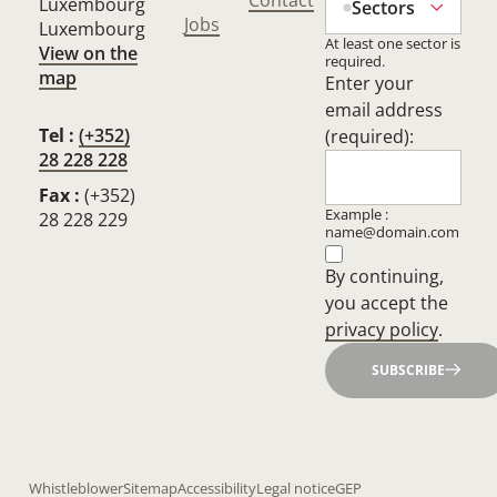
Luxembourg
Sectors
Jobs
Luxembourg
At least one sector is
View on the
required.
map
Enter your
email address
Tel :
(+352)
(required):
28 228 228
Fax :
(+352)
Example :
28 228 229
name@domain.com
By continuing,
you accept the
privacy policy
.
SUBSCRIBE
Whistleblower
Sitemap
Accessibility
Legal notice
GEP