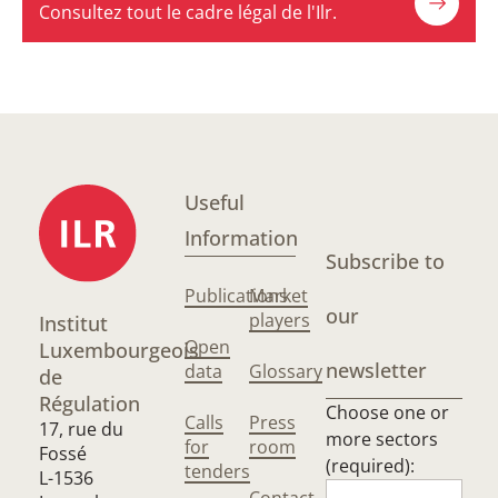
Consultez tout le cadre légal de l'Ilr.
Useful
Information
Subscribe to
Publications
Market
our
players
Institut
Open
Luxembourgeois
newsletter
data
Glossary
de
Régulation
Choose one or
Calls
Press
17, rue du
more sectors
for
room
Fossé
(required):
tenders
L-1536
Contact