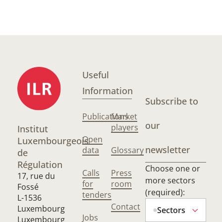
Useful
Information
Subscribe to
Publications
Market
our
players
Institut
Open
Luxembourgeois
newsletter
data
Glossary
de
Régulation
Choose one or
Calls
Press
17, rue du
more sectors
for
room
Fossé
(required):
tenders
L-1536
Contact
Luxembourg
Sectors
Jobs
Luxembourg