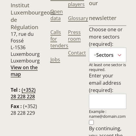
our
players
Institut
Open
Luxembourgeois
newsletter
data
Glossary
de
Régulation
Choose one or
Calls
Press
17, rue du
more sectors
for
room
Fossé
(required):
tenders
L-1536
Contact
Luxembourg
Sectors
Jobs
Luxembourg
At least one sector is
View on the
required.
map
Enter your
email address
Tel :
(+352)
(required):
28 228 228
Fax :
(+352)
Example :
28 228 229
name@domain.com
By continuing,
you accept the