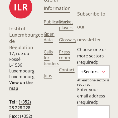
Information
Subscribe to
Publications
Market
our
players
Institut
Open
Luxembourgeois
newsletter
data
Glossary
de
Régulation
Choose one or
Calls
Press
17, rue du
more sectors
for
room
Fossé
(required):
tenders
L-1536
Contact
Luxembourg
Sectors
Jobs
Luxembourg
At least one sector is
View on the
required.
map
Enter your
email address
Tel :
(+352)
(required):
28 228 228
Fax :
(+352)