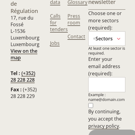
newsletter
data
Glossary
de
Régulation
Choose one or
Calls
Press
17, rue du
more sectors
for
room
Fossé
(required):
tenders
L-1536
Contact
Luxembourg
Sectors
Jobs
Luxembourg
At least one sector is
View on the
required.
map
Enter your
email address
Tel :
(+352)
(required):
28 228 228
Fax :
(+352)
Example :
28 228 229
name@domain.com
By continuing,
you accept the
privacy policy
.