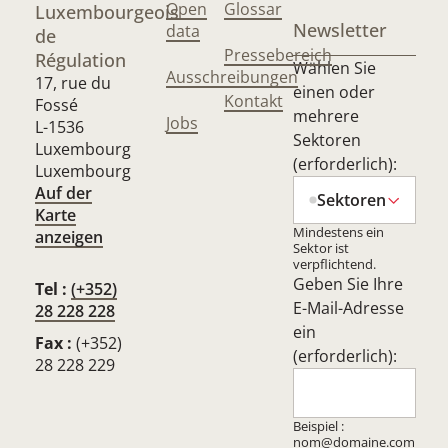
Open
Glossar
Luxembourgeois
Newsletter
data
de
Pressebereich
Régulation
Wählen Sie
Ausschreibungen
17, rue du
einen oder
Kontakt
Fossé
mehrere
Jobs
L-1536
Sektoren
Luxembourg
(erforderlich):
Luxembourg
Auf der
Sektoren
Karte
Mindestens ein
anzeigen
Sektor ist
verpflichtend.
Geben Sie Ihre
Tel :
(+352)
E-Mail-Adresse
28 228 228
ein
Fax :
(+352)
(erforderlich):
28 228 229
Beispiel :
nom@domaine.com