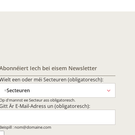
Abonnéiert Iech bei eisem Newsletter
Wielt een oder méi Secteuren (obligatoresch):
Secteuren
Op d'mannst ee Secteur ass obligatoresch.
Gitt Är E-Mail-Adress un (obligatoresch):
Beispill : nom@domaine.com