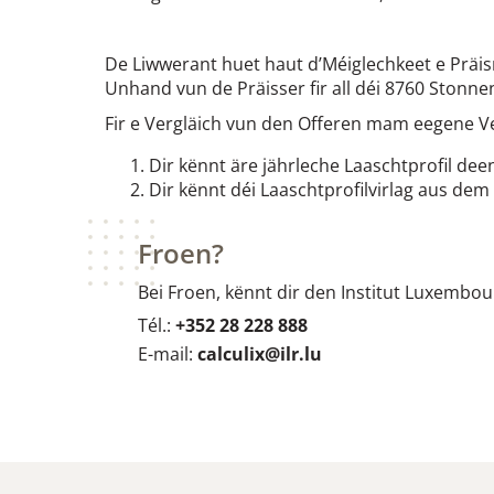
De Liwwerant huet haut d’Méiglechkeet e Präis
Unhand vun de Präisser fir all déi 8760 Stonne
Fir e Vergläich vun den Offeren mam eegene Ve
Dir kënnt äre jährleche Laaschtprofil dee
Dir kënnt déi Laaschtprofilvirlag aus dem
Froen?
Bei Froen, kënnt dir den Institut Luxembou
Tél.:
+352 28 228 888
E-mail:
calculix@ilr.lu​