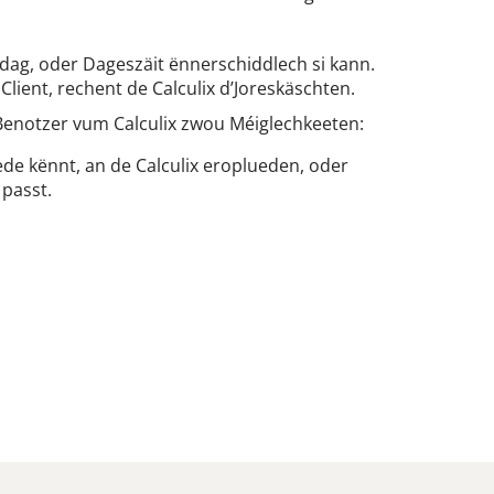
ndag, oder Dageszäit ënnerschiddlech si kann.
lient, rechent de Calculix d’Joreskäschten.
 Benotzer vum Calculix zwou Méiglechkeeten:
de kënnt, an de Calculix eroplueden, oder
 passt.