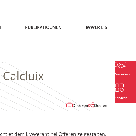
N
PUBLIKATIOUNEN
IWWER EIS
Calcluix
Mediatioun
Servicer
Drécken
Deelen
cht et dem Liwwerant nei Offeren ze gestalten.