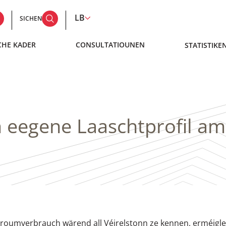
LB
SICHEN
CHE KADER
CONSULTATIOUNEN
STATISTIKE
eegene Laaschtprofil am 
Stroumverbrauch wärend all Véirelstonn ze kennen, erméigle