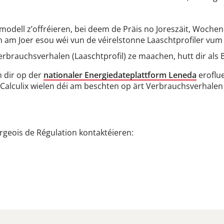
modell z’offréieren, bei deem de Präis no Joreszäit, Woche
n am Joer esou wéi vun de véirelstonne Laaschtprofiler vum C
rbrauchsverhalen (Laaschtprofil) ze maachen, hutt dir als
n dir op der
nationaler Energiedateplattform Leneda
eroflue
 Calculix wielen déi am beschten op ärt Verbrauchsverhalen
rgeois de Régulation kontaktéieren: