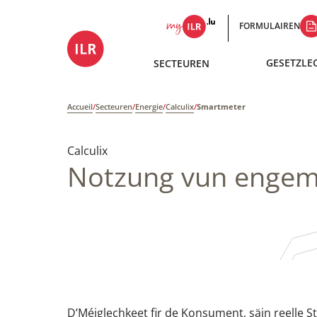
FORMULAIREN
GESETZLE
SECTEUREN
Accueil
/
Secteuren
/
Energie
/
Calculix
/
Smartmeter
Calculix
Notzung vun engem 
D’Méiglechkeet fir de Konsument, säin reelle 