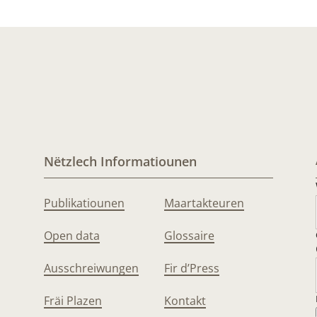
Nëtzlech Informatiounen
Publikatiounen
Maartakteuren
Open data
Glossaire
Ausschreiwungen
Fir d’Press
Fräi Plazen
Kontakt