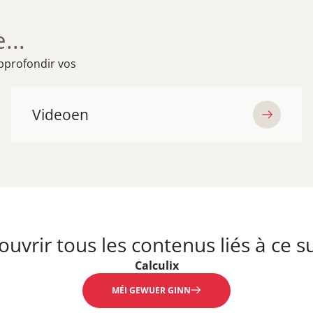
...
pprofondir vos
Videoen
uvrir tous les contenus liés à ce su
Calculix
MÉI GEWUER GINN