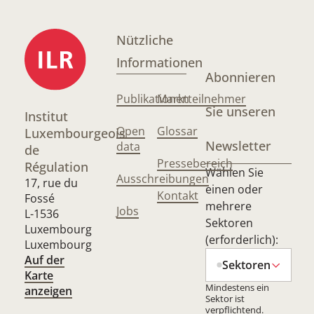
Nützliche
Informationen
Abonnieren
Publikationen
Marktteilnehmer
Sie unseren
Institut
Open
Glossar
Luxembourgeois
Newsletter
data
de
Pressebereich
Régulation
Wählen Sie
Ausschreibungen
17, rue du
einen oder
Kontakt
Fossé
mehrere
Jobs
L-1536
Sektoren
Luxembourg
(erforderlich):
Luxembourg
Auf der
Sektoren
Karte
Mindestens ein
anzeigen
Sektor ist
verpflichtend.