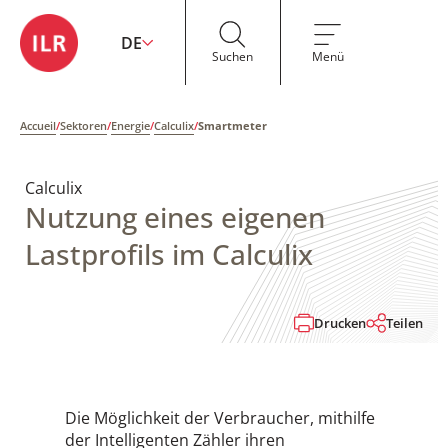
DE
Suchen
Menü
Accueil
/
Sektoren
/
Energie
/
Calculix
/
Smartmeter
Calculix
Nutzung eines eigenen
Lastprofils im Calculix
Drucken
Teilen
Die Möglichkeit der Verbraucher, mithilfe
der Intelligenten Zähler ihren